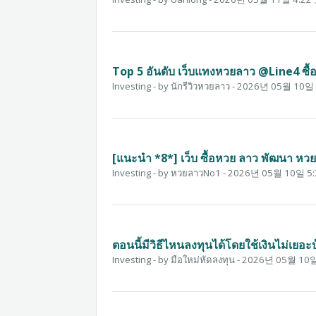
Top 5 อันดับ เว็บแทงหวยลาว @Line4 ซื้
Investing - by นักรีวิวหวยลาว - 2026년 05월 10
[แนะนำ *8*] เว็บ ซื้อหวย ลาว พัฒนา หวย
Investing - by หวยลาวNo1 - 2026년 05월 10일 
ตอนนี้มีวิธีไหนลงทุนได้โดยใช้เงินไม่เยอะ
Investing - by มือใหม่หัดลงทุน - 2026년 05월 1