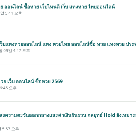
วย ออนไลน์ ซื้อหวย เว็บไหนดี เว็บ แทงหวย ไทยออนไลน์
 09일 5:41 오후
9 เว็บแทงหวยออนไลน์ แทง หวยไทย ออนไลน์ซื้อ หวย แทงหวย ประจ
05월 09일 4:47 오후
วย เว็บ ออนไลน์ ซื้อหวย 2569
일 6:45 오후
สงครามตะวันออกกลางและค่าเงินผันผวน กลยุทธ์ Hold ยังเหมาะอ
8일 5:57 오후