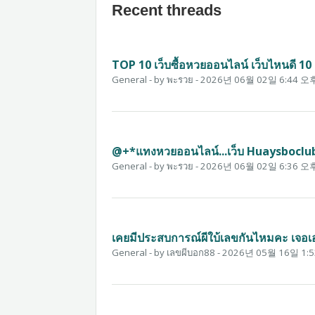
Recent threads
TOP 10 เว็บซื้อหวยออนไลน์ เว็บไหนดี 10 
General - by พะรวย - 2026년 06월 02일 6:44 오
@+*แทงหวยออนไลน์...เว็บ Huaysboclubs 5 
General - by พะรวย - 2026년 06월 02일 6:36 오
เคยมีประสบการณ์ผีใบ้เลขกันไหมคะ เจอเอง
General - by เลขผีบอก88 - 2026년 05월 16일 1