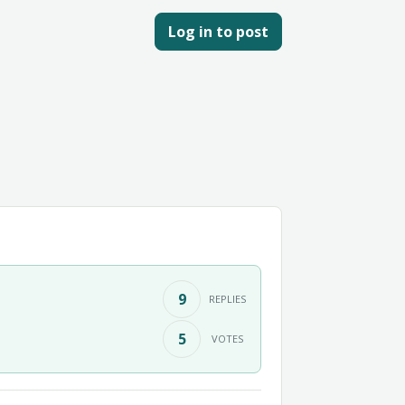
Log in to post
9
REPLIES
5
VOTES