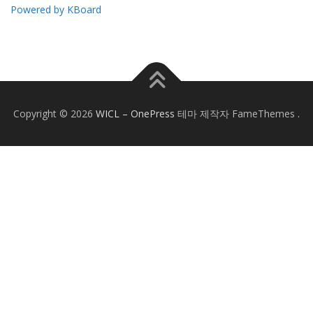
Powered by KBoard
Copyright © 2026
WICL
–
OnePress
테마 제작자 FameThemes
.