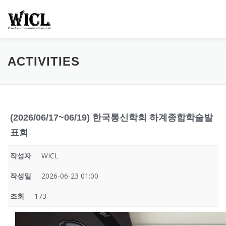
내
용
으
로
바
로
HOME
PROFESSOR
PEOPLE
RESEARCH
ACTIVITIES
가
기
ACTIVITIES
CONTACT
ETC.
(2026/06/17~06/19) 한국통신학회 하계종합학술발
표회
작성자
WICL
작성일
2026-06-23 01:00
조회
173